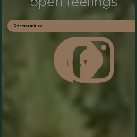
open feelings
Rezervuoti >>